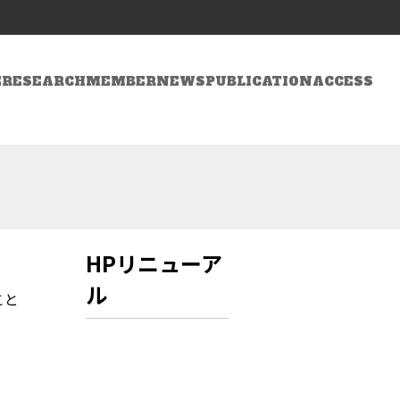
E
RESEARCH
MEMBER
NEWS
PUBLICATION
ACCESS
HPリニューア
ル
こと
．